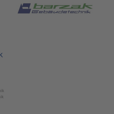
k
nik
ik