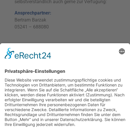
selbstverständlich auch gerne zur Verfügung:
Ansprechpartner:
Bertram Barzak
05241 – 688080
PDF erstellen
Paul Barzak GmbH
Dieselstraße 78
33334 Gütersloh
Tel.: +49 (0) 52 41 – 68 80 80
Fax.: +49 (0) 52 41 – 68 8082